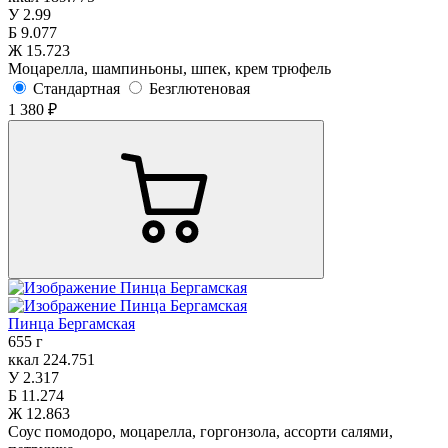
У
2.99
Б
9.077
Ж
15.723
Моцарелла, шампиньоны, шпек, крем трюфель
Стандартная
Безглютеновая
1 380 ₽
Пинца Бергамская
655 г
ккал
224.751
У
2.317
Б
11.274
Ж
12.863
Соус помодоро, моцарелла, горгонзола, ассорти салями,