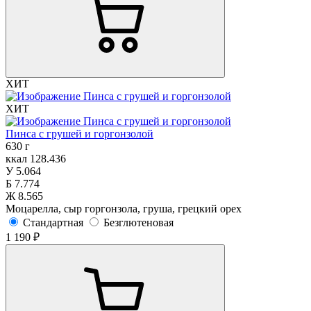
ХИТ
ХИТ
Пинса с грушей и горгонзолой
630 г
ккал
128.436
У
5.064
Б
7.774
Ж
8.565
Моцарелла, сыр горгонзола, груша, грецкий орех
Стандартная
Безглютеновая
1 190 ₽