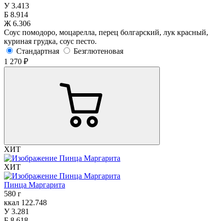
У
3.413
Б
8.914
Ж
6.306
Соус помодоро, моцарелла, перец болгарский, лук красный,
куриная грудка, соус песто.
Стандартная
Безглютеновая
1 270 ₽
ХИТ
ХИТ
Пинца Маргарита
580 г
ккал
122.748
У
3.281
Б
8.618