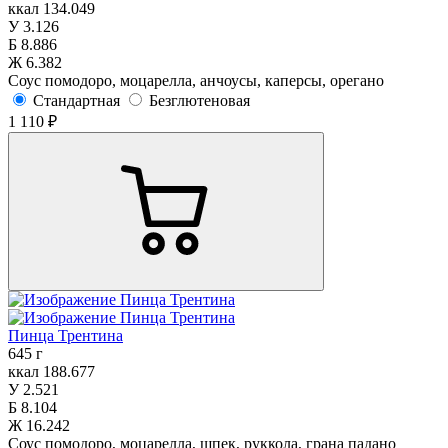
ккал
134.049
У
3.126
Б
8.886
Ж
6.382
Соус помодоро, моцарелла, анчоусы, каперсы, орегано
Стандартная
Безглютеновая
1 110 ₽
Пинца Трентина
645 г
ккал
188.677
У
2.521
Б
8.104
Ж
16.242
Соус помодоро, моцарелла, шпек, руккола, грана падано