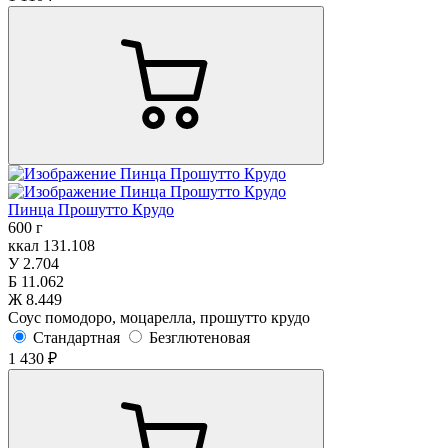
Пинца Прошутто Крудо
600 г
ккал
131.108
У
2.704
Б
11.062
Ж
8.449
Соус помодоро, моцарелла, прошутто крудо
Стандартная
Безглютеновая
1 430 ₽