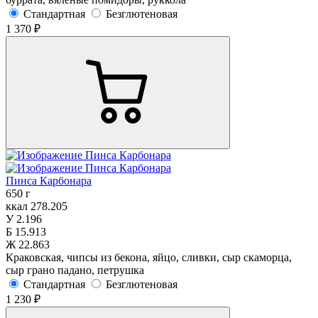
Стандартная
Безглютеновая
1 370 ₽
Пинса Карбонара
650 г
ккал
278.205
У
2.196
Б
15.913
Ж
22.863
Краковская, чипсы из бекона, яйцо, сливки, сыр скаморца,
сыр грано падано, петрушка
Стандартная
Безглютеновая
1 230 ₽