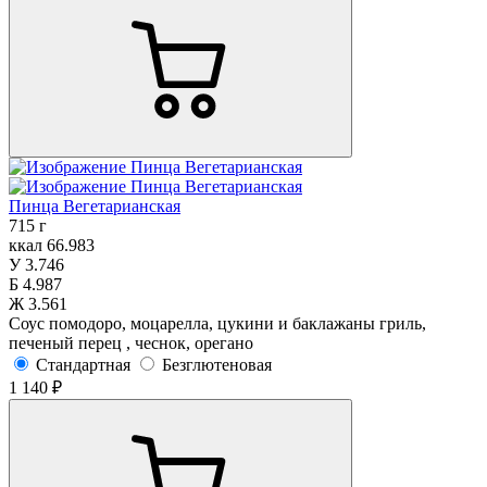
Пинца Вегетарианская
715 г
ккал
66.983
У
3.746
Б
4.987
Ж
3.561
Соус помодоро, моцарелла, цукини и баклажаны гриль,
печеный перец , чеснок, орегано
Стандартная
Безглютеновая
1 140 ₽