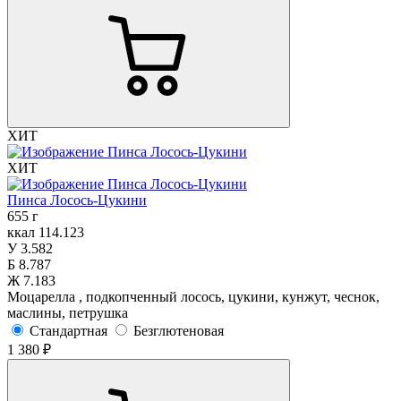
ХИТ
ХИТ
Пинса Лосось-Цукини
655 г
ккал
114.123
У
3.582
Б
8.787
Ж
7.183
Моцарелла , подкопченный лосось, цукини, кунжут, чеснок,
маслины, петрушка
Стандартная
Безглютеновая
1 380 ₽