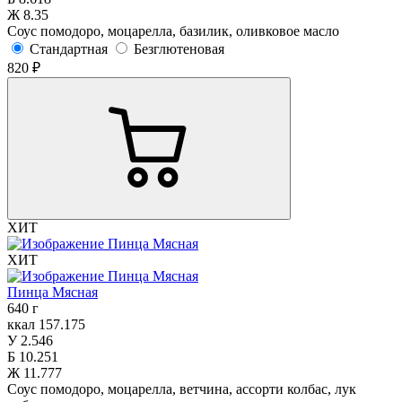
Ж
8.35
Соус помодоро, моцарелла, базилик, оливковое масло
Стандартная
Безглютеновая
820 ₽
ХИТ
ХИТ
Пинца Мясная
640 г
ккал
157.175
У
2.546
Б
10.251
Ж
11.777
Соус помодоро, моцарелла, ветчина, ассорти колбас, лук