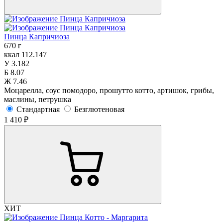
Пинца Капричиоза
670 г
ккал
112.147
У
3.182
Б
8.07
Ж
7.46
Моцарелла, соус помодоро, прошутто котто, артишок, грибы,
маслины, петрушка
Стандартная
Безглютеновая
1 410 ₽
ХИТ