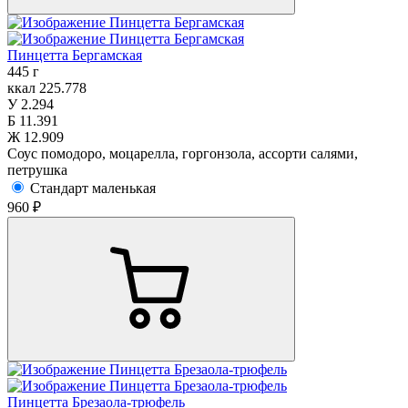
Пинцетта Бергамская
445 г
ккал
225.778
У
2.294
Б
11.391
Ж
12.909
Соус помодоро, моцарелла, горгонзола, ассорти салями,
петрушка
Стандарт маленькая
960 ₽
Пинцетта Брезаола-трюфель