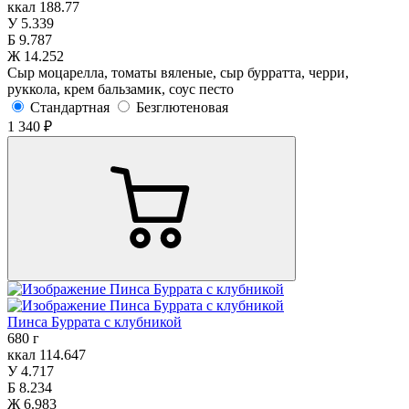
ккал
188.77
У
5.339
Б
9.787
Ж
14.252
Сыр моцарелла, томаты вяленые, сыр бурратта, черри,
руккола, крем бальзамик, соус песто
Стандартная
Безглютеновая
1 340 ₽
Пинса Буррата с клубникой
680 г
ккал
114.647
У
4.717
Б
8.234
Ж
6.983