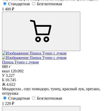
Стандартная
Безглютеновая
1 400 ₽
Пинца Тунец с луком
680 г
ккал
120.092
У
3.227
Б
10.745
Ж
4.622
Моцарелла , соус помодоро, тунец, красный лук, орегано,
петрушка
Стандартная
Безглютеновая
1 220 ₽