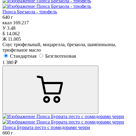
Пинса Брезаола - трюфель
640 г
ккал
169.217
У
3.48
Б
14.062
Ж
11.005
Соус трюфельный, моцарелла, брезаола, шампиньоны,
трюфельное масло
Стандартная
Безглютеновая
1 380 ₽
Пинса Буррата песто с помидорами черри
660 г