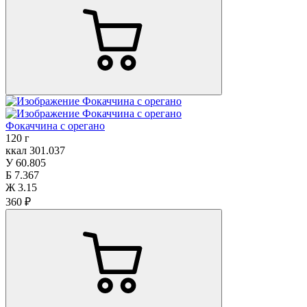
Фокаччина с орегано
120 г
ккал
301.037
У
60.805
Б
7.367
Ж
3.15
360 ₽