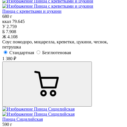
Пинца с креветками и цукини
680 г
ккал
79.645
У
2.759
Б
7.908
Ж
4.108
Соус помодоро, моцарелла, креветки, цукини, чеснок,
петрушка
Стандартная
Безглютеновая
1 380 ₽
Пинца Сицилийская
590 г