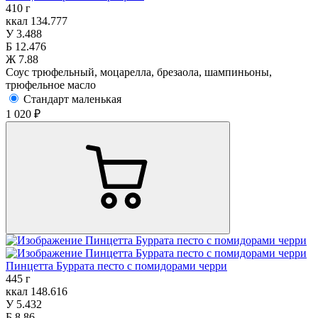
410 г
ккал
134.777
У
3.488
Б
12.476
Ж
7.88
Соус трюфельный, моцарелла, брезаола, шампиньоны,
трюфельное масло
Стандарт маленькая
1 020 ₽
Пинцетта Буррата песто с помидорами черри
445 г
ккал
148.616
У
5.432
Б
8.86