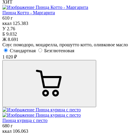
ХИТ
Пинца Котто - Маргарита
610 г
ккал
125.383
У
2.76
Б
9.032
Ж
8.691
Соус помодоро, моцарелла, прошутто котто, оливковое масло
Стандартная
Безглютеновая
1 020 ₽
Пинца курица с песто
680 г
ккал
106.063