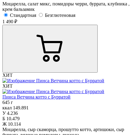
Моцарелла, салат микс, помидоры черри, буррата, клубника ,
крем бальзамик
Стандартная
Безглютеновая
1 490 ₽
ХИТ
ХИТ
Пинса Ветчина котто с Бурратой
645 г
ккал
149.891
У
4.236
Б
10.479
Ж
10.114
Моцарелла, сыр скаморца, прошутто котто, артишоки, сыр
буррата, вяленые помидоры, руккола