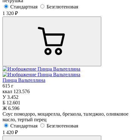
петрушка
Стандартная
Безглютеновая
1 320 ₽
Пинца Вальтеллина
615 г
ккал
123.576
У
3.452
Б
12.601
Ж
6.596
Соус помодоро, моцарелла, брезаола, таледжио, оливковое
масло, тертый перец
Стандартная
Безглютеновая
1 420 ₽