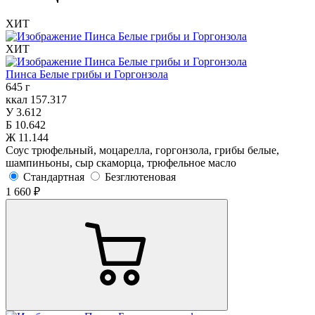
ХИТ
ХИТ
Пинса Белые грибы и Горгонзола
645 г
ккал
157.317
У
3.612
Б
10.642
Ж
11.144
Соус трюфельный, моцарелла, горгонзола, грибы белые,
шампиньоны, сыр скаморца, трюфельное масло
Стандартная
Безглютеновая
1 660 ₽