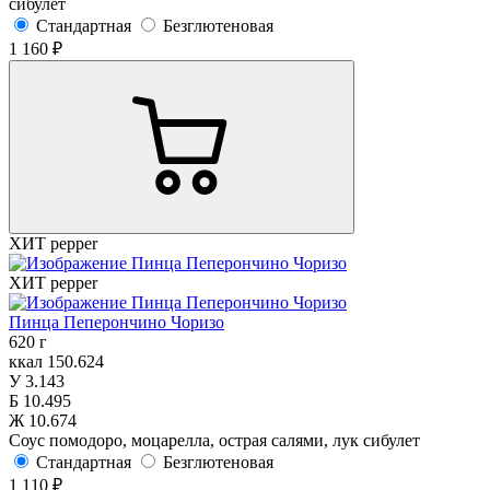
сибулет
Стандартная
Безглютеновая
1 160 ₽
ХИТ
pepper
ХИТ
pepper
Пинца Пеперончино Чоризо
620 г
ккал
150.624
У
3.143
Б
10.495
Ж
10.674
Соус помодоро, моцарелла, острая салями, лук сибулет
Стандартная
Безглютеновая
1 110 ₽