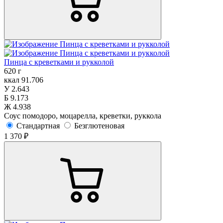
Пинца с креветками и рукколой
620 г
ккал
91.706
У
2.643
Б
9.173
Ж
4.938
Соус помодоро, моцарелла, креветки, руккола
Стандартная
Безглютеновая
1 370 ₽