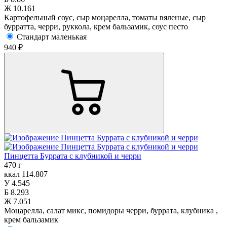
Ж
10.161
Картофельный соус, сыр моцарелла, томаты вяленые, сыр
бурратта, черри, руккола, крем бальзамик, соус песто
Стандарт маленькая
940 ₽
Пинцетта Буррата с клубникой и черри
470 г
ккал
114.807
У
4.545
Б
8.293
Ж
7.051
Моцарелла, салат микс, помидоры черри, буррата, клубника ,
крем бальзамик