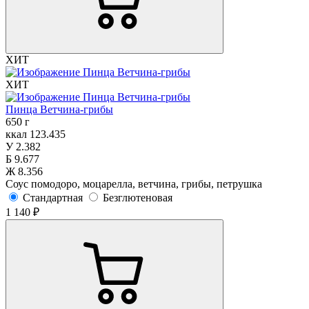
ХИТ
ХИТ
Пинца Ветчина-грибы
650 г
ккал
123.435
У
2.382
Б
9.677
Ж
8.356
Соус помодоро, моцарелла, ветчина, грибы, петрушка
Стандартная
Безглютеновая
1 140 ₽