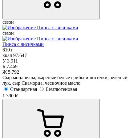
сезон
сезон
Пинса с лисичками
610 г
ккал
97.647
У
3.911
Б
7.469
Ж
5.792
Сыр моцарелла, жареные белые грибы и лисички, зеленый
лук, сыр Скаморца, чесночное масло
Стандартная
Безглютеновая
1 390 ₽