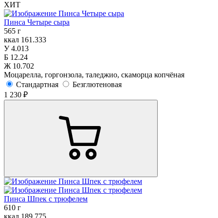
ХИТ
Пинса Четыре сыра
565 г
ккал
161.333
У
4.013
Б
12.24
Ж
10.702
Моцарелла, горгонзола, таледжио, скаморца копчёная
Стандартная
Безглютеновая
1 230 ₽
Пинса Шпек с трюфелем
610 г
ккал
189.775