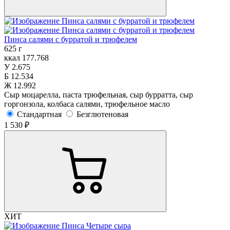
Пинса салями с бурратой и трюфелем
625 г
ккал
177.768
У
2.675
Б
12.534
Ж
12.992
Сыр моцарелла, паста трюфельная, сыр бурратта, сыр
горгонзола, колбаса салями, трюфельное масло
Стандартная
Безглютеновая
1 530 ₽
ХИТ